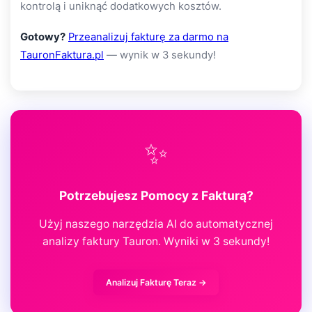
kontrolą i uniknąć dodatkowych kosztów.
Gotowy?
Przeanalizuj fakturę za darmo na
TauronFaktura.pl
— wynik w 3 sekundy!
✨
Potrzebujesz Pomocy z Fakturą?
Użyj naszego narzędzia AI do automatycznej
analizy faktury Tauron. Wyniki w 3 sekundy!
Analizuj Fakturę Teraz →