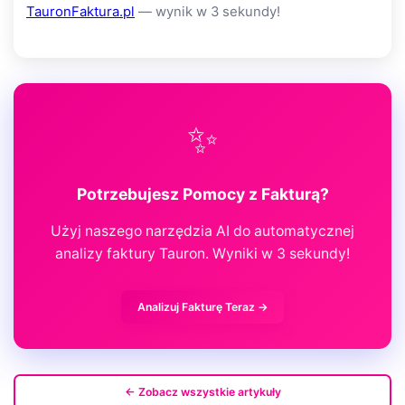
TauronFaktura.pl
— wynik w 3 sekundy!
✨
Potrzebujesz Pomocy z Fakturą?
Użyj naszego narzędzia AI do automatycznej
analizy faktury Tauron. Wyniki w 3 sekundy!
Analizuj Fakturę Teraz →
← Zobacz wszystkie artykuły