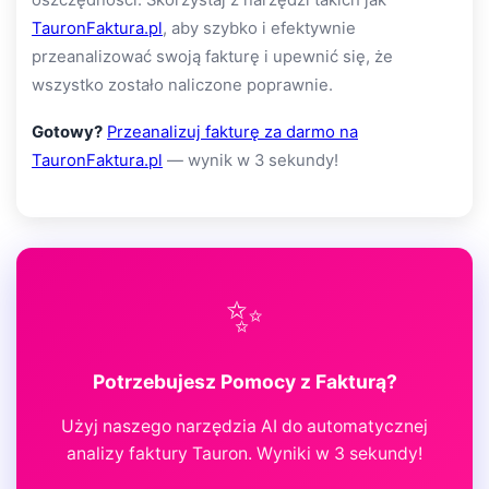
TauronFaktura.pl
, aby szybko i efektywnie
przeanalizować swoją fakturę i upewnić się, że
wszystko zostało naliczone poprawnie.
Gotowy?
Przeanalizuj fakturę za darmo na
TauronFaktura.pl
— wynik w 3 sekundy!
✨
Potrzebujesz Pomocy z Fakturą?
Użyj naszego narzędzia AI do automatycznej
analizy faktury Tauron. Wyniki w 3 sekundy!