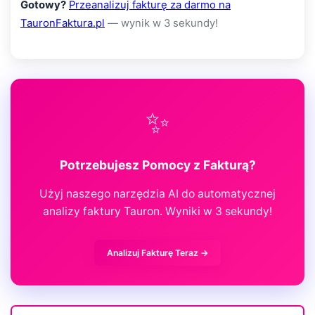
Gotowy?
Przeanalizuj fakturę za darmo na
TauronFaktura.pl
— wynik w 3 sekundy!
✨
Potrzebujesz Pomocy z Fakturą?
Użyj naszego narzędzia AI do automatycznej
analizy faktury Tauron. Wyniki w 3 sekundy!
Analizuj Fakturę Teraz →