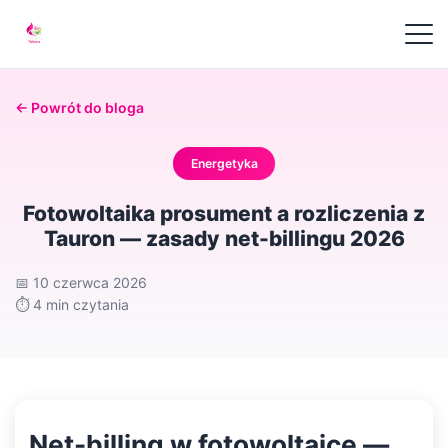
← Powrót do bloga
Energetyka
Fotowoltaika prosument a rozliczenia z
Tauron — zasady net-billingu 2026
📅
10 czerwca 2026
⏱️
4 min czytania
Net-billing w fotowoltaice —