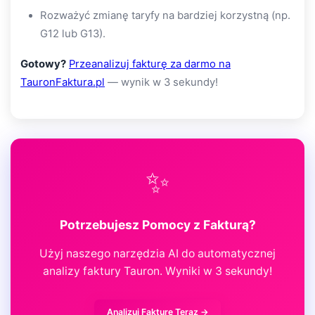
Rozważyć zmianę taryfy na bardziej korzystną (np.
G12 lub G13).
Gotowy?
Przeanalizuj fakturę za darmo na
TauronFaktura.pl
— wynik w 3 sekundy!
✨
Potrzebujesz Pomocy z Fakturą?
Użyj naszego narzędzia AI do automatycznej
analizy faktury Tauron. Wyniki w 3 sekundy!
Analizuj Fakturę Teraz →